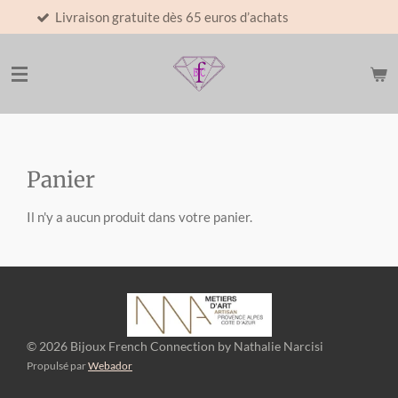
aison gratuite dès 65 euros d’achats
Paiement 
Passer
au
contenu
principal
Panier
Il n'y a aucun produit dans votre panier.
© 2026 Bijoux French Connection by Nathalie Narcisi
Propulsé par
Webador