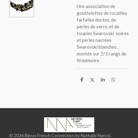
Une association de
gouttelettes de rocailles
farfalles dorées, de
perles de verre, et de
toupies Swarovski noires
et perles nacrées
Swarovski blanches ,
montée sur 2/3 rangs de
fil mémoire .
P
P
P
P
a
a
a
a
r
r
r
r
t
t
t
t
a
a
a
a
g
g
g
g
e
e
e
e
r
r
r
r
© 2026 Bijoux French Connection by Nathalie Narcisi