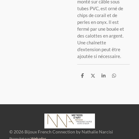
monté sur câble sous
tubes PVC, est orné de
chips de corail et de
perles en onyx. Il est
fermé par une bouée et
des calottes en argent.
Une chaînette
d’extension peut être
ajoutée si nécessaire.
P
P
P
P
a
a
a
a
r
r
r
r
t
t
t
t
a
a
a
a
g
g
g
g
e
e
e
e
r
r
r
r
© 2026 Bijoux French Connection by Nathalie Narcisi
Propulsé par
Webador