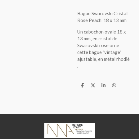
Bague Swarovski Cristal
Rose Peach 18 x 13 mm
Un cabochon ovale 18 x
13 mm, en cristal de
Swarovski rose orne
cette bague "vintage"
ajustable, en métal rhodié
.
P
P
P
P
a
a
a
a
r
r
r
r
t
t
t
t
a
a
a
a
g
g
g
g
e
e
e
e
r
r
r
r