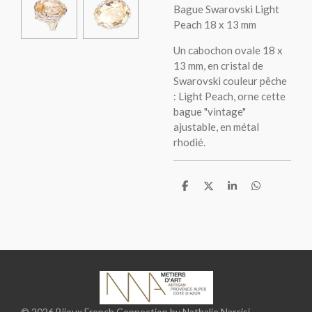
Bague Swarovski Light
Peach 18 x 13 mm
Un cabochon ovale 18 x
13 mm, en cristal de
Swarovski couleur pêche
: Light Peach, orne cette
bague "vintage"
ajustable, en métal
rhodié.
P
P
P
P
a
a
a
a
r
r
r
r
t
t
t
t
a
a
a
a
g
g
g
g
e
e
e
e
r
r
r
r
© 2026 Bijoux French Connection by Nathalie Narcisi